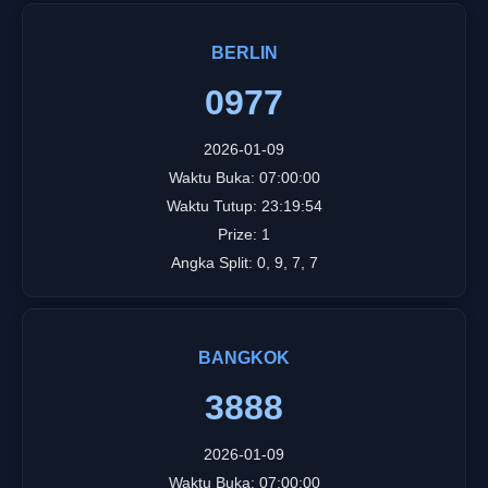
BERLIN
0977
2026-01-09
Waktu Buka: 07:00:00
Waktu Tutup: 23:19:54
Prize: 1
Angka Split: 0, 9, 7, 7
BANGKOK
3888
2026-01-09
Waktu Buka: 07:00:00