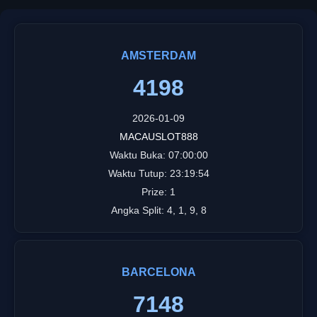
AMSTERDAM
4198
2026-01-09
MACAUSLOT888
Waktu Buka: 07:00:00
Waktu Tutup: 23:19:54
Prize: 1
Angka Split: 4, 1, 9, 8
BARCELONA
7148