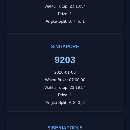
Waktu Tutup: 23:19:54
Prize: 1
Angka Split: 0, 7, 6, 1
SINGAPORE
9203
2026-01-08
Waktu Buka: 07:00:00
Waktu Tutup: 23:19:54
Prize: 1
Angka Split: 9, 2, 0, 3
SIBERIAPOOLS