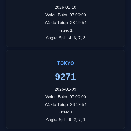
2026-01-10
Waktu Buka: 07:00:00
Waktu Tutup: 23:19:54
Prize: 1
Angka Split: 4, 6, 7, 3
TOKYO
9271
2026-01-09
Waktu Buka: 07:00:00
Waktu Tutup: 23:19:54
Prize: 1
Angka Split: 9, 2, 7, 1