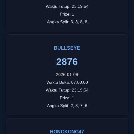
Waktu Tutup: 23:19:54
Prize: 1
Angka Split: 3, 8, 8, 8
BULLSEYE
2876
2026-01-09
Waktu Buka: 07:00:00
Waktu Tutup: 23:19:54
Prize: 1
Angka Split: 2, 8, 7, 6
HONGKONG47