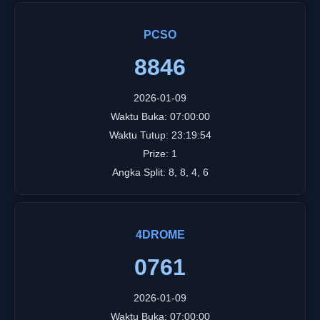
PCSO
8846
2026-01-09
Waktu Buka: 07:00:00
Waktu Tutup: 23:19:54
Prize: 1
Angka Split: 8, 8, 4, 6
4DROME
0761
2026-01-09
Waktu Buka: 07:00:00