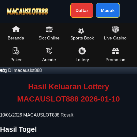
Daftar
Masuk
Beranda
Slot Online
Sports Book
Live Casino
Poker
Arcade
Lottery
Promotion
 Di macauslot888
Hasil Keluaran Lottery
MACAUSLOT888 2026-01-10
10/01/2026
MACAUSLOT888 Result
Hasil Togel