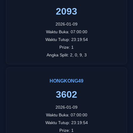
2093
2026-01-09
Waktu Buka: 07:00:00
Waktu Tutup: 23:19:54
Prize: 1
Angka Split: 2, 0, 9, 3
HONGKONG49
3602
2026-01-09
Waktu Buka: 07:00:00
Waktu Tutup: 23:19:54
Prize: 1