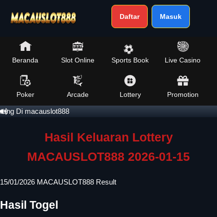
Daftar
Masuk
Beranda
Slot Online
Sports Book
Live Casino
Poker
Arcade
Lottery
Promotion
g Di macauslot888
Hasil Keluaran Lottery
MACAUSLOT888 2026-01-15
15/01/2026
MACAUSLOT888 Result
Hasil Togel