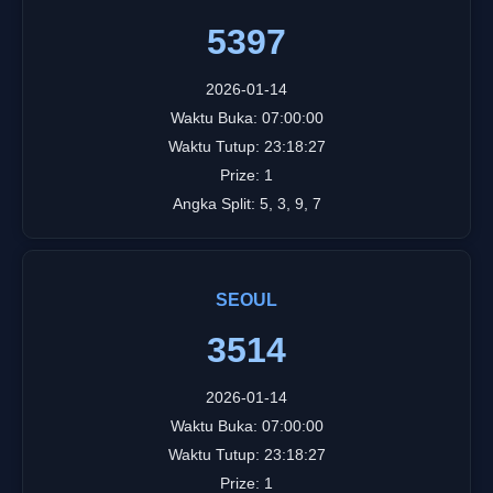
5397
2026-01-14
Waktu Buka: 07:00:00
Waktu Tutup: 23:18:27
Prize: 1
Angka Split: 5, 3, 9, 7
SEOUL
3514
2026-01-14
Waktu Buka: 07:00:00
Waktu Tutup: 23:18:27
Prize: 1