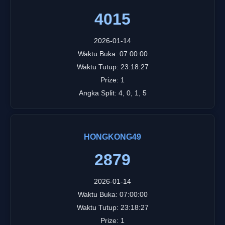
4015
2026-01-14
Waktu Buka: 07:00:00
Waktu Tutup: 23:18:27
Prize: 1
Angka Split: 4, 0, 1, 5
HONGKONG49
2879
2026-01-14
Waktu Buka: 07:00:00
Waktu Tutup: 23:18:27
Prize: 1