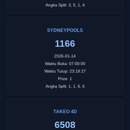
Angka Split: 3, 5, 1, 4
SYDNEYPOOLS
1166
2026-01-14
Waktu Buka: 07:00:00
Waktu Tutup: 23:18:27
Prize: 1
Angka Split: 1, 1, 6, 6
TAKEO 4D
6508