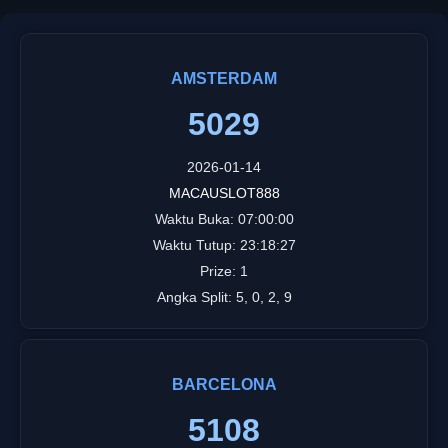
AMSTERDAM
5029
2026-01-14
MACAUSLOT888
Waktu Buka: 07:00:00
Waktu Tutup: 23:18:27
Prize: 1
Angka Split: 5, 0, 2, 9
BARCELONA
5108