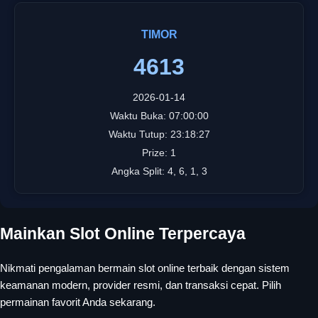
TIMOR
4613
2026-01-14
Waktu Buka: 07:00:00
Waktu Tutup: 23:18:27
Prize: 1
Angka Split: 4, 6, 1, 3
Mainkan Slot Online Terpercaya
Nikmati pengalaman bermain slot online terbaik dengan sistem
keamanan modern, provider resmi, dan transaksi cepat. Pilih
permainan favorit Anda sekarang.