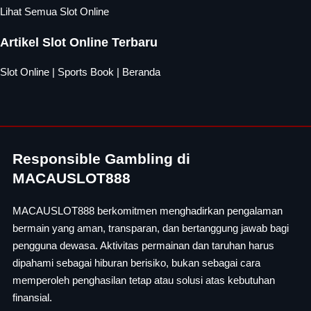
Lihat Semua Slot Online
Artikel Slot Online Terbaru
Slot Online
|
Sports Book
|
Beranda
Responsible Gambling di
MACAUSLOT888
MACAUSLOT888 berkomitmen menghadirkan pengalaman
bermain yang aman, transparan, dan bertanggung jawab bagi
pengguna dewasa. Aktivitas permainan dan taruhan harus
dipahami sebagai hiburan berisiko, bukan sebagai cara
memperoleh penghasilan tetap atau solusi atas kebutuhan
finansial.