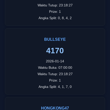
Waktu Tutup: 23:18:27
Prize: 1
Angka Split: 0, 8, 4, 2
BULLSEYE
4170
2026-01-14
Waktu Buka: 07:00:00
Waktu Tutup: 23:18:27
Prize: 1
Angka Split: 4, 1, 7, 0
HONGKONG47