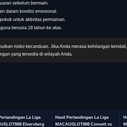
luaran sebelum bermain.
in dalam kondisi emosional.
okok untuk aktivitas permainan.
guna berusia 18 tahun ke atas.
lkan risiko kecanduan. Jika Anda merasa kehilangan kendali, 
ngan yang tersedia di wilayah Anda.
Pertandingan La Liga
Hasil Pertandingan La Liga
H
SLOT888 Elversberg
MACAUSLOT888 Consett vs
M