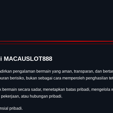
 di MACAUSLOT888
an pengalaman bermain yang aman, transparan, dan bertang
uran berisiko, bukan sebagai cara memperoleh penghasilan teta
bermain secara sadar, menetapkan batas pribadi, mengelola wa
pekerjaan, atau hubungan pribadi.
ial pribadi.