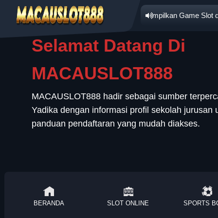
ritahuan : Situs Resmi Menampilkan Game Slot dan Result Update 
Selamat Datang Di
MACAUSLOT888
MACAUSLOT888 hadir sebagai sumber terperc
Yadika dengan informasi profil sekolah jurusan 
panduan pendaftaran yang mudah diakses.
BERANDA
SLOT ONLINE
SPORTS B