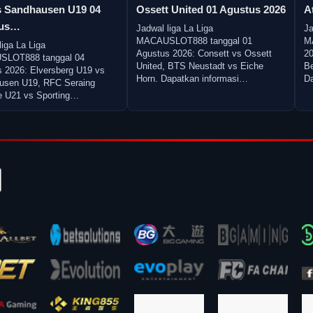
s Sandhausen U19 04
Ossett United 01 Agustus 2026
A
tus…
Jadwal liga La Liga
Ja
MACAUSLOT888 tanggal 01
M
liga La Liga
Agustus 2026: Consett vs Ossett
20
LOT888 tanggal 04
United, BTS Neustadt vs Eiche
Be
 2026: Elversberg U19 vs
Horn. Dapatkan informasi…
D
usen U19, RFC Seraing
e U21 vs Sporting…