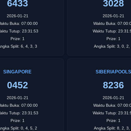
6433
3028
2026-01-21
2026-01-21
aktu Buka: 07:00:00
Waktu Buka: 07:00:
aktu Tutup: 23:31:53
Waktu Tutup: 23:31:
Prize: 1
Prize: 1
ngka Split: 6, 4, 3, 3
Angka Split: 3, 0, 2,
SINGAPORE
SIBERIAPOOL
0452
8236
2026-01-21
2026-01-21
aktu Buka: 07:00:00
Waktu Buka: 07:00:
aktu Tutup: 23:31:53
Waktu Tutup: 23:31:
Prize: 1
Prize: 1
ngka Split: 0, 4, 5, 2
Angka Split: 8, 2, 3,