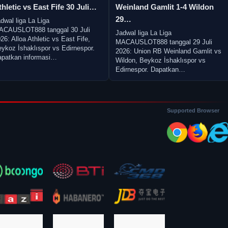
thletic vs East Fife 30 Juli…
Weinland Gamlit 1-4 Wildon
29…
dwal liga La Liga
ACAUSLOT888 tanggal 30 Juli
Jadwal liga La Liga
26: Alloa Athletic vs East Fife,
MACAUSLOT888 tanggal 29 Juli
ykoz İshaklıspor vs Edirnespor.
2026: Union RB Weinland Gamlit vs
apatkan informasi…
Wildon, Beykoz İshaklıspor vs
Edirnespor. Dapatkan…
Supported Browser