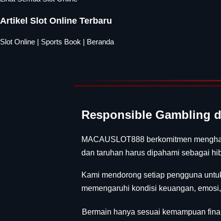
Artikel Slot Online Terbaru
Slot Online
|
Sports Book
|
Beranda
Responsible Gambling
MACAUSLOT888 berkomitmen menghadirk
dan taruhan harus dipahami sebagai hib
Kami mendorong setiap pengguna untuk 
memengaruhi kondisi keuangan, emosi, 
Bermain hanya sesuai kemampuan finans