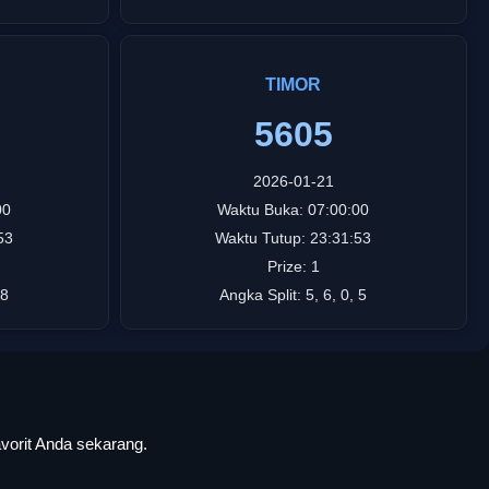
TIMOR
5605
2026-01-21
00
Waktu Buka: 07:00:00
53
Waktu Tutup: 23:31:53
Prize: 1
 8
Angka Split: 5, 6, 0, 5
avorit Anda sekarang.