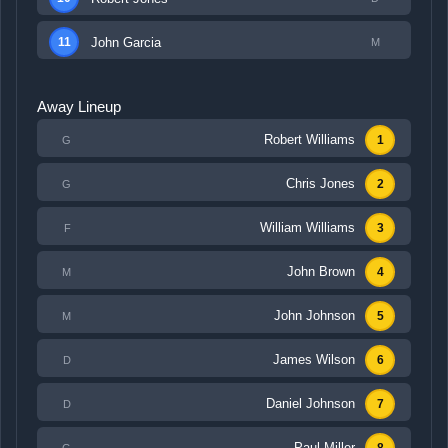
John Garcia
11
M
Away Lineup
Robert Williams
1
G
Chris Jones
2
G
William Williams
3
F
John Brown
4
M
John Johnson
5
M
James Wilson
6
D
Daniel Johnson
7
D
Paul Miller
G