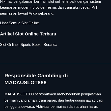
Nikmati pengalaman bermain slot online terbaik dengan sistem
keamanan modern, provider resmi, dan transaksi cepat. Pilih
permainan favorit Anda sekarang.
Lihat Semua Slot Online
Artikel Slot Online Terbaru
Slot Online
|
Sports Book
|
Beranda
Responsible Gambling di
MACAUSLOT888
MACAUSLOT888 berkomitmen menghadirkan pengalaman
bermain yang aman, transparan, dan bertanggung jawab bagi
pengguna dewasa. Aktivitas permainan dan taruhan harus