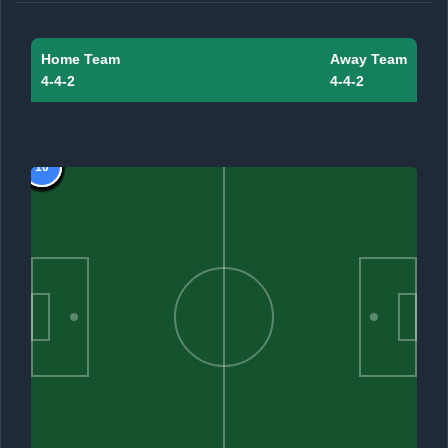
Home Team
Away Team
4-4-2
4-4-2
10
10
1
1
1
2
3
4
5
6
7
8
9
1
2
3
4
5
6
7
8
9