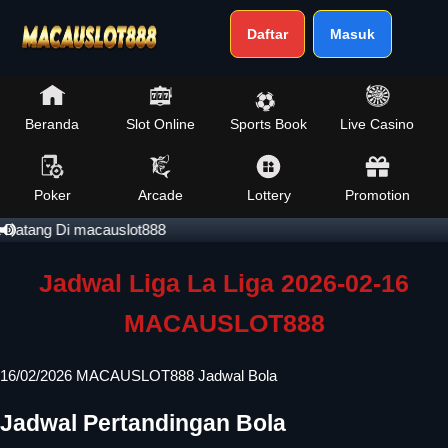
Daftar
Masuk
Beranda
Slot Online
Sports Book
Live Casino
Poker
Arcade
Lottery
Promotion
Datang Di macauslot888
Jadwal Liga La Liga 2026-02-16
MACAUSLOT888
16/02/2026
MACAUSLOT888 Jadwal Bola
Jadwal Pertandingan Bola