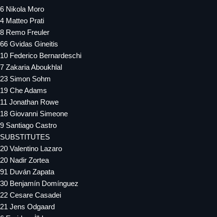
6
Nikola Moro
4
Matteo Prati
8
Remo Freuler
66
Gvidas Gineitis
10
Federico Bernardeschi
7
Zakaria Aboukhlal
23
Simon Sohm
19
Che Adams
11
Jonathan Rowe
18
Giovanni Simeone
9
Santiago Castro
SUBSTITUTES
20
Valentino Lazaro
20
Nadir Zortea
91
Duván Zapata
30
Benjamín Domínguez
22
Cesare Casadei
21
Jens Odgaard