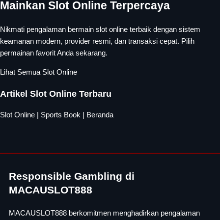
Mainkan Slot Online Terpercaya
Nikmati pengalaman bermain slot online terbaik dengan sistem
keamanan modern, provider resmi, dan transaksi cepat. Pilih
permainan favorit Anda sekarang.
Lihat Semua Slot Online
Artikel Slot Online Terbaru
Slot Online
|
Sports Book
|
Beranda
Responsible Gambling di
MACAUSLOT888
MACAUSLOT888 berkomitmen menghadirkan pengalaman