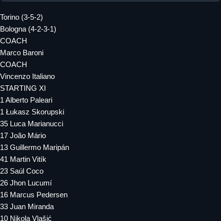
Torino
(3-5-2)
Bologna
(4-2-3-1)
COACH
Marco Baroni
COACH
Vincenzo Italiano
STARTING XI
1
Alberto Paleari
1
Łukasz Skorupski
35
Luca Marianucci
17
João Mário
13
Guillermo Maripán
41
Martin Vitík
23
Saúl Coco
26
Jhon Lucumí
16
Marcus Pedersen
33
Juan Miranda
10
Nikola Vlašić