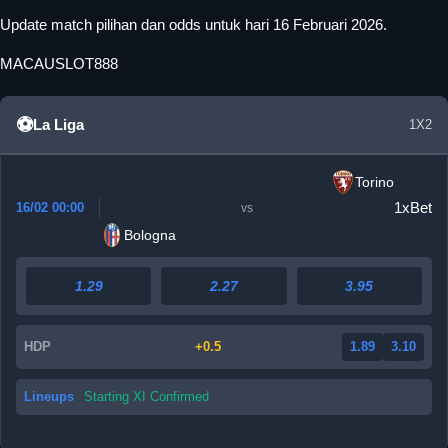
Update match pilihan dan odds untuk hari 16 Februari 2026.
MACAUSLOT888
⚽
La Liga
1
X
2
Torino
1xBet
16/02 00:00
vs
Bologna
1.29
2.27
3.95
HDP
+0.5
1.89
3.10
Lineups
Starting XI Confirmed