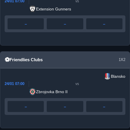
24/01 07:00
vs
Extension Gunners
–
–
–
⚽
Friendlies Clubs
1
X
2
Blansko
24/01 07:00
vs
Zbrojovka Brno II
–
–
–