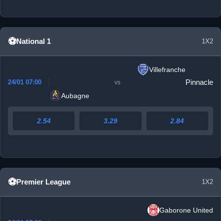
⚽
National 1
1
X
2
Villefranche
Pinnacle
24/01 07:00
vs
Aubagne
2.54
3.29
2.84
⚽
Premier League
1
X
2
Gaborone United