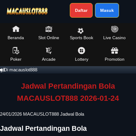
Daftar
Masuk
Beranda
Slot Online
Sports Book
Live Casino
Poker
Arcade
Lottery
Promotion
 Di macauslot888
Jadwal Pertandingan Bola
MACAUSLOT888 2026-01-24
24/01/2026
MACAUSLOT888 Jadwal Bola
Jadwal Pertandingan Bola