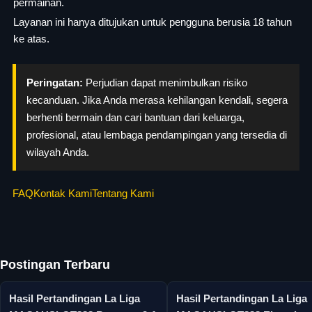
permainan.
Layanan ini hanya ditujukan untuk pengguna berusia 18 tahun
ke atas.
Peringatan:
Perjudian dapat menimbulkan risiko
kecanduan. Jika Anda merasa kehilangan kendali, segera
berhenti bermain dan cari bantuan dari keluarga,
profesional, atau lembaga pendampingan yang tersedia di
wilayah Anda.
FAQ
Kontak Kami
Tentang Kami
Postingan Terbaru
Hasil Pertandingan La Liga
Hasil Pertandingan La Liga